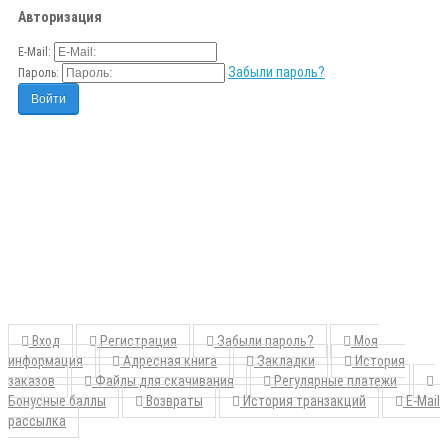
Авторизация
E-Mail:
Забыли пароль?
Пароль:
Вход
Регистрация
Забыли пароль?
Моя
информация
Адресная книга
Закладки
История
заказов
Файлы для скачивания
Регулярные платежи
Бонусные баллы
Возвраты
История транзакций
E-Mail
рассылка