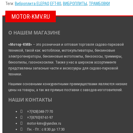
Теги:
Виброплита ELEPAQ EFT-80
,
ВИБРОПЛИТЫ
,
ТРАМБОВКИ
MOTOR-KMV.RU
О НАШЕМ МАГАЗИНЕ
«Мотор-КМВ»
– это розничная и оптовая торговля садово-парковой
техникой, такой как: мотоблоки, мотокультиваторы, бензиновые
электрогенераторы, бензиновые мотопомпы, бензокосы, триммеры,
бензопилы, газонокосилки. Также у нас в широком ассортименте
представлены запасные части и аксессуары для садово-парковой
техники.
Нашими основными конкурентными преимуществами являются низкие
цены на товары, а так же прямые поставки с заводов-изготовителей.
НАШИ КОНТАКТЫ
+7(928)348-77-70
+7(8793)97-61-97
motor-kmv@yandex.ru
Пн. - Пт.: с 8:30 до 17:30