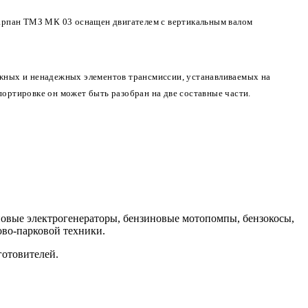
арпан ТМЗ МК 03 оснащен двигателем с вертикальным валом
ожных и ненадежных элементов трансмиссии, устанавливаемых на
ортировке он может быть разобран на две составные части.
иновые электрогенераторы, бензиновые мотопомпы, бензокосы,
дово-парковой техники.
готовителей.