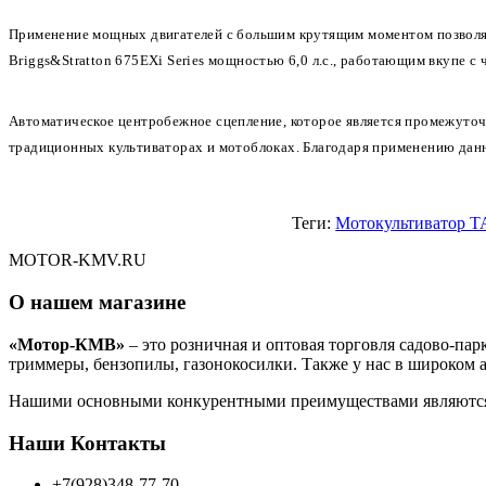
Применение мощных двигателей с большим крутящим моментом позволяе
Briggs&Stratton 675EXi Series мощностью 6,0 л.с., работающим вкупе с
Автоматическое центробежное сцепление, которое является промежуточ
традиционных культиваторах и мотоблоках. Благодаря применению данно
Теги:
Мотокультиватор Т
MOTOR-KMV.RU
О нашем магазине
«Мотор-КМВ»
– это розничная и оптовая торговля садово-па
триммеры, бензопилы, газонокосилки. Также у нас в широком 
Нашими основными конкурентными преимуществами являются ни
Наши Контакты
+7(928)348-77-70