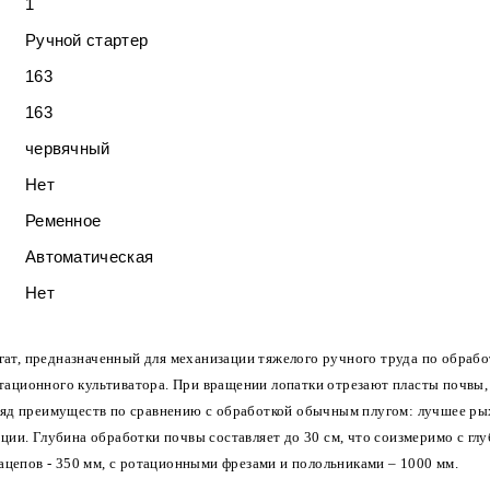
1
Ручной стартер
163
163
червячный
Нет
Ременное
Автоматическая
Нет
т, предназначенный для механизации тяжелого ручного труда по обработ
тационного культиватора. При вращении лопатки отрезают пласты почвы,
ряд преимуществ по сравнению с обработкой обычным плугом: лучшее рых
ции. Глубина обработки почвы составляет до 30 см, что соизмеримо с г
ацепов - 350 мм, с ротационными фрезами и полольниками – 1000 мм.