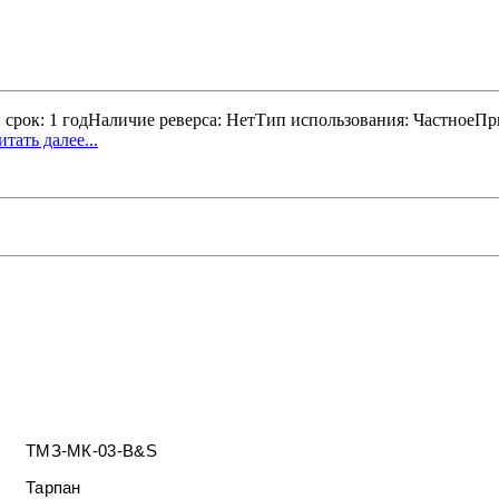
рок: 1 годНаличие реверса: НетТип использования: ЧастноеПр
итать далее...
ТМЗ-МК-03-B&S
Тарпан