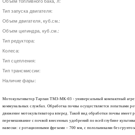
Объем топливного бака, л:
Тип запуска двигателя:
Объем двигателя, куб.см.:
Объем цилиндра, куб.см.:
Тип редуктора:
Колеса:
Тип сцепления:
Тип трансмиссии:
Наличие фары:
Мотокультиватор Тарпан ТМЗ-МК-03 - универсальный компактный агрега
коммунальных службах. Обработка почвы осуществляется лопатками ро
движение мотокультиватора вперед. Такой вид обработки почвы имеет 
перемешивание с почвой внесенных удобрений по всей глубине культива
навески: с ротационными фрезами – 700 мм, с полольниками без грунтоз