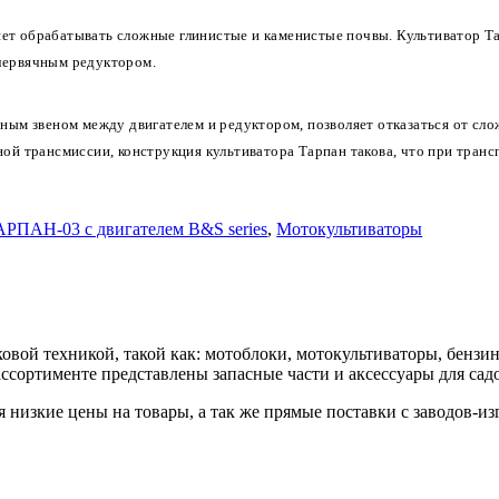
т обрабатывать сложные глинистые и каменистые почвы. Культиватор Т
 червячным редуктором.
ным звеном между двигателем и редуктором, позволяет отказаться от сл
й трансмиссии, конструкция культиватора Тарпан такова, что при трансп
АРПАН-03 с двигателем B&S series
,
Мотокультиваторы
рковой техникой, такой как: мотоблоки, мотокультиваторы, бенз
ассортименте представлены запасные части и аксессуары для са
зкие цены на товары, а так же прямые поставки с заводов-из