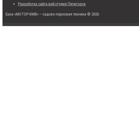
Разработка сайта веб-студия Пятигорск
База «МОТОР-КМВ» – садово-парковая техника © 2026